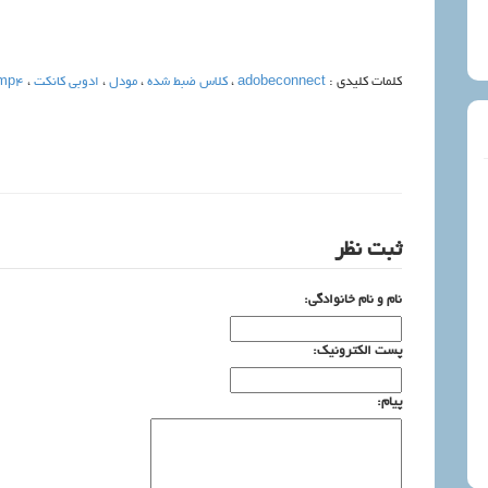
کلمات کلیدی :
adobeconnect
،
کلاس ضبط شده
،
مودل
،
ادوبی کانکت
،
mp4
ثبت نظر
نام و نام خانوادگی:
پست الکترونیک:
پیام: