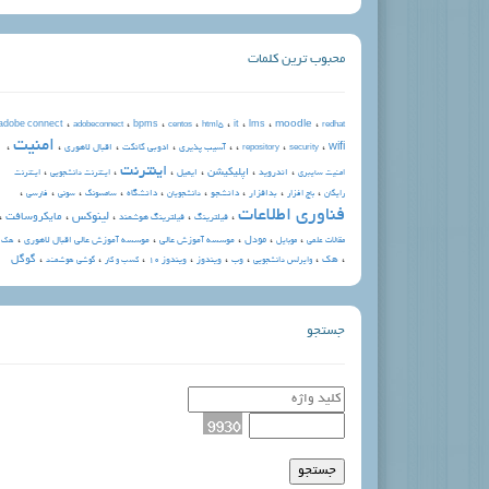
محبوب ترین کلمات
،
،
،
،
،
،
،
،
moodle
adobe connect
bpms
it
lms
adobeconnect
centos
html5
redhat
امنیت
،
،
،
،
،
،
،
،
wifi
آسیب پذیری
ادوبی کانکت
اقبال لاهوری
repository
security
اینترنت
،
،
،
،
،
،
اپلیکیشن
اندروید
ایمیل
امنیت سایبری
اینترنت دانشجویی
اینترنت
،
،
،
،
،
،
،
،
،
بدافزار
دانشجو
دانشگاه
رایگان
باج افزار
دانشجویان
سامسونگ
سونی
فارسی
فناوری اطلاعات
،
،
،
،
،
لینوکس
مایکروسافت
فیلترینگ
فیلترینگ هوشمند
،
،
،
،
،
مودل
موسسه آموزش عالی
موسسه آموزش عالی اقبال لاهوری
مقالات علمی
موبایل
هك
،
،
،
،
،
،
،
،
هک
گوگل
وب
ویندوز
ویندوز ۱۰
وایرلس دانشجویی
کسب و کار
گوشی هوشمند
جستجو