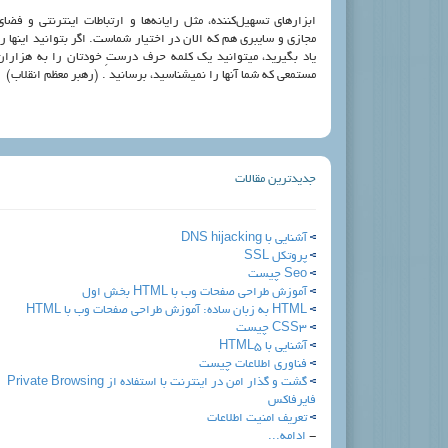
ابزارهای تسهیل‌کننده، مثل رایانه‌ها و ارتباطات اینترنتی و فضای
مجازی و سایبری هم که الان در اختیار شماست. اگر بتوانید اینها را
یاد بگیرید، میتوانید یک کلمه حرف درستِ خودتان را به هزاران
مستمعی که شما آنها را نمیشناسید، برسانید . (رهبر معظم انقلاب)
جدیدترین مقالات
آشنایی با DNS hijacking
پروتکل SSL
Seo چیست
آموزش طراحی صفحات وب با HTML بخش اول
HTML به زبان ساده: آموزش طراحی صفحات وب با HTML
CSS٣ چیست
آشنایی با HTML5
فناوری اطلاعات چیست
گشت و گذار امن در اینترنت با استفاده از Private Browsing
فایرفاکس
تعریف امنیت اطلاعات
-
ادامه...